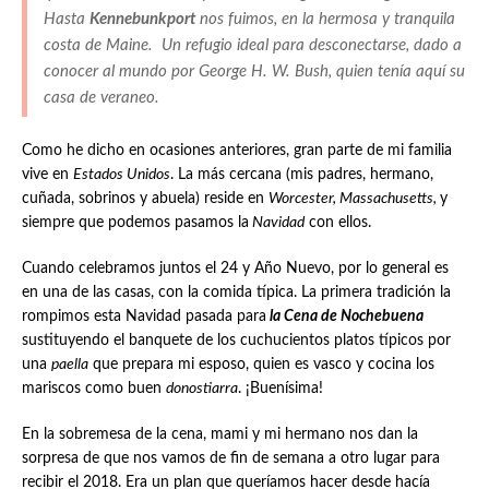
Hasta
Kennebunkport
nos fuimos, en la hermosa y tranquila
costa de Maine
. Un refugio ideal para desconectarse, dado a
conocer al mundo por
George H. W. Bush
, quien tenía aquí su
casa de veraneo.
Como he dicho en ocasiones anteriores, gran parte de mi familia
vive en
Estados Unidos
. La más cercana (mis padres, hermano,
cuñada, sobrinos y abuela) reside en
Worcester, Massachusetts,
y
siempre que podemos pasamos la
Navidad
con ellos.
Cuando celebramos juntos el 24 y Año Nuevo, por lo general es
en una de las casas, con la comida típica. La primera tradición la
rompimos esta Navidad pasada para
la Cena de Nochebuena
sustituyendo el banquete de los cuchucientos platos típicos por
una
paella
que prepara mi esposo, quien es vasco y cocina los
mariscos como buen
donostiarra
. ¡Buenísima!
En la sobremesa de la cena, mami y mi hermano nos dan la
sorpresa de que nos vamos de fin de semana a otro lugar para
recibir el 2018. Era un plan que queríamos hacer desde hacía