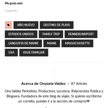
Me gusta esto:
Cargando...
AÑO NUEVO
DESTINO DE PLAYA
ESTADOS UNIDOS
FAMILY TRIP
KENNEBUNKPORT
LANGOSTA DE MAINE
MAINE
MASSACHUSETTS
USA
VIAJE FAMILIAR
Acerca de Onysela Valdez
87 Articles
Ony Valdez Periodista, Productora, Locutora, Relacionista Publica y
Bloguera. Fundadora de este blog de viajes. Si quieres escribirme
un correito, puedes ir a la sección de contacto💙