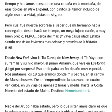
tiempo y habíamos pensado en una cabaña en la montaña, de
esas típicas en
New England
, con pinitos (el temor incluido de
algún oso a la vista), pistas de sky, etc.
Pero cuál fue nuestra sorpresa al saber que mi hermano había
conseguido, desde hacía un tiempo, un mega lujoso casón, a muy
buen precio, PERO… cerca del mar. ¡Y vaya casualidad! Estaba
siendo
uno de los inviernos más helados y nevados de la historia
…
jajaja.
Desde
New York
vino la Tía Daysi; de
New Jersey,
el Tío Yayo con
su familia y su hijo mayor, el primo Amaury, que vive en
La Florida
¡Llegó por sorpresa! Eso anticipaba un fin de año muy especial.
Nos juntamos los 18 que éramos donde mis padres, en el centro
de Massachusetts. De ahí emprendimos la caravana en cuatro
vehículos, en un viaje de apenas 2 horas y media, hasta la Costa
Noreste del estado de Maine. Destino:
Kennebunkport
.
Nadie del grupo había estado, pero lo que sí teníamos claro es que
lo primero que haríamos al llegar sería ubicar el mejor restaurante