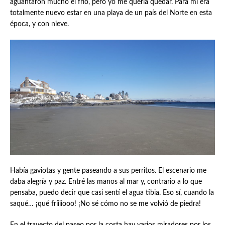
aguantaron mucho el frío, pero yo me quería quedar. Para mí era
totalmente nuevo estar en una playa de un país del Norte en esta
época, y con nieve.
Había gaviotas y gente paseando a sus perritos. El escenario me
daba alegría y paz. Entré las manos al mar y, contrario a lo que
pensaba, puedo decir que casi sentí el agua tibia. Eso sí, cuando la
saqué… ¡qué fríiiiooo! ¡No sé cómo no se me volvió de piedra!
En el trayecto del paseo por la costa hay varios miradores por los