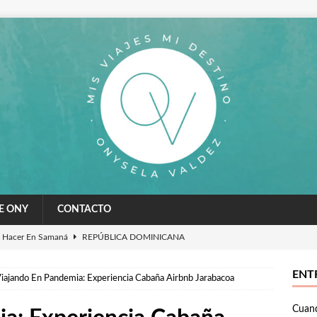
E ONY
CONTACTO
 Hacer En Samaná
REPÚBLICA DOMINICANA
ismo Religioso En República Dominicana
REPÚBLICA
ENT
iajando En Pandemia: Experiencia Cabaña Airbnb Jarabacoa
Cuand
Lugares De Playa En República Dominicana
REPÚBLICA