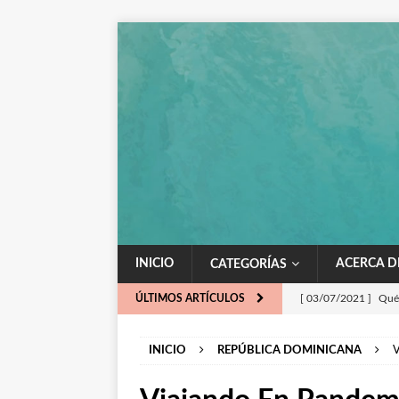
INICIO
ACERCA D
CATEGORÍAS
ÚLTIMOS ARTÍCULOS
[ 03/07/2021 ]
Qué
[ 13/03/2021 ]
Tur
INICIO
REPÚBLICA DOMINICANA
V
DOMINICANA
[ 22/11/2020 ]
10 