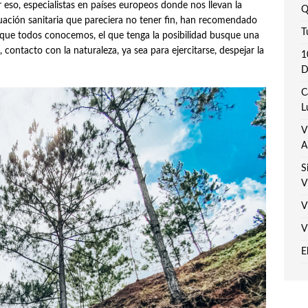
eso, especialistas en países europeos donde nos llevan la
Q
ituación sanitaria que pareciera no tener fin, han recomendado
T
 que todos conocemos, el que tenga la posibilidad busque una
contacto con la naturaleza, ya sea para ejercitarse, despejar la
1
D
C
L
V
A
S
V
V
V
E