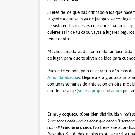
de supervivencia.
Si eres de los que has criticado a los que hac
la gente a que se vaya de juerga y se contagie,
he visto en las redes es en esa misma tónica 
quieres salir de tu casa, vayas a lugares segur
tener control.
Muchos creadores de contenido también están
de lugar, para que te sirvan de idea para cuan
Pues este verano, para celebrar un año más de 
Amor, Jarabacoa
«. Llegué a ella gracias a mi a
con unas semanas de antelación en otra propie
donde me alojé
(ver esa propiedad aquí)
que tam
Es muy coqueta, súper bien distribuida y
rodead
2 personas cada una, es decir, que caben 8 personas
comodidades de una casa.
No tiene aire acondici
fresquito. Sin dudas, el plus es su Jacuzzi, y u