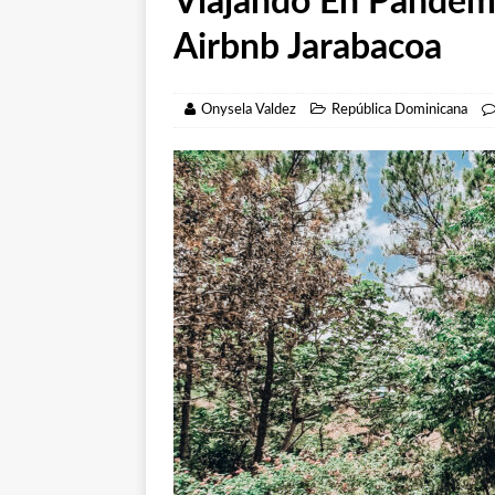
Viajando En Pandemi
DOMINICANA
Airbnb Jarabacoa
[ 08/09/2020 ]
Casa
DOMINICANA
Onysela Valdez
República Dominicana
[ 18/02/2022 ]
Cuan