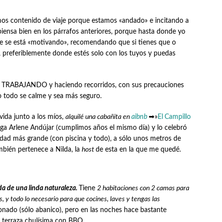
emos contenido de viaje porque estamos «andado» e incitando a
 piensa bien en los párrafos anteriores, porque hasta donde yo
que se está «motivando», recomendando que si tienes que o
os, preferiblemente donde estés solo con los tuyos y puedas
 TRABAJANDO y haciendo recorridos, con sus precauciones
do todo se calme y sea más seguro.
vida junto a los míos,
alquilé una cabañita en
aibnb
➡»
El Campillo
miga Arlene Andújar (cumplimos años el mismo día) y lo celebró
dad más grande (con piscina y todo), a sólo unos metros de
bién pertenece a Nilda, la
host
de esta en la que me quedé.
a de una linda naturaleza.
Tiene
2 habitaciones con 2 camas para
, y todo lo necesario para que cocines, laves y tengas las
onado (sólo abanico), pero en las noches hace bastante
na terraza chulísima con BBQ.