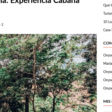
a: Experiencia Cabaña
Qué 
Turis
 De Campo: La Privacidad Es El Nuevo Lujo
REPÚBLICA
10 Lu
2
Casa 
do Los Hijos Se Van A Estudiar Al Extranjero
ESTADOS UNIDOS
COM
Onyse
Maria
Onyse
Onyse
Onyse
MIS 